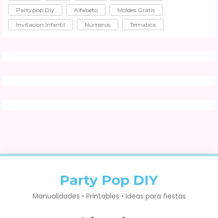
Partypop Diy
Alfabeto
Moldes Gratis
Invitacion Infantil
Números
Tematica
Party Pop DIY
Manualidades • Printables • Ideas para fiestas