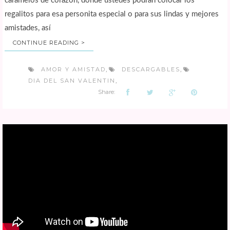
caramelos de corazón, donde ustedes podrán colocar los
regalitos para esa personita especial o para sus lindas y mejores
amistades, así
CONTINUE READING >
AMOR Y AMISTAD
DESCARGABLES
,
,
DIA DEL SAN VALENTIN
,
Share: