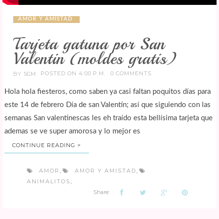
AMOR Y AMISTAD
Tarjeta gatuna por San
Valentin (moldes gratis)
POSTED ON 4:00 P.M.
0 COMMENTS
BY
SGM
Hola hola fiesteros, como saben ya casi faltan poquitos días para
este 14 de febrero Día de san Valentín; así que siguiendo con las
semanas San valentinescas les eh traído esta bellísima tarjeta que
ademas se ve super amorosa y lo mejor es
CONTINUE READING >
AMOR
AMOR Y AMISTAD
,
,
ANIMALITOS
,
Share: