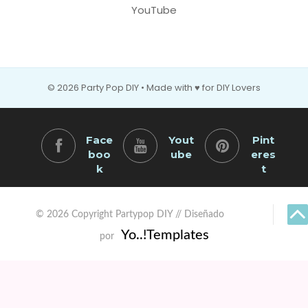
YouTube
© 2026 Party Pop DIY • Made with ♥ for DIY Lovers
Face
Yout
Pint
boo
ube
eres
k
t
© 2026 Copyright Partypop DIY // Diseñado
Yo..!Templates
por