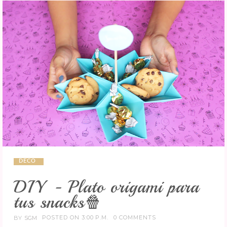
DECO
DIY - Plato origami para
tus snacks🍿
POSTED ON 3:00 P.M.
0 COMMENTS
BY
SGM