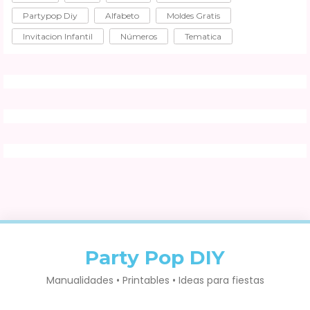
Partypop Diy
Alfabeto
Moldes Gratis
Invitacion Infantil
Números
Tematica
Party Pop DIY
Manualidades • Printables • Ideas para fiestas