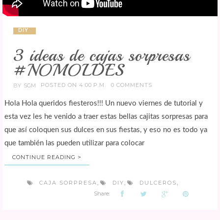
DIY
3 ideas de cajas sorpresas
#NOMOLDES
POSTED ON 4:00 P.M.
0 COMMENTS
BY
SGM
Hola Hola queridos fiesteros!!! Un nuevo viernes de tutorial y
esta vez les he venido a traer estas bellas cajitas sorpresas para
que así coloquen sus dulces en sus fiestas, y eso no es todo ya
que también las pueden utilizar para colocar
CONTINUE READING >
CAJA SORPRESA
DIY
DULCEROS
,
,
,
Share: