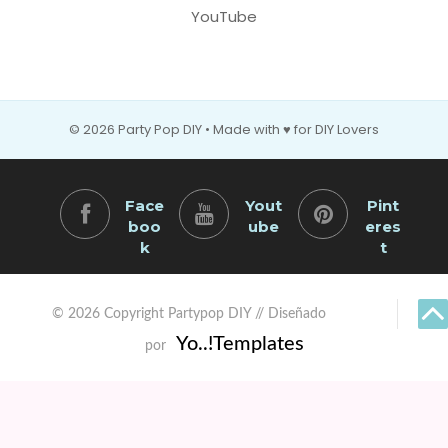
YouTube
© 2026 Party Pop DIY • Made with ♥ for DIY Lovers
Face
Yout
Pint
boo
ube
eres
k
t
© 2026 Copyright Partypop DIY // Diseñado
Yo..!Templates
por