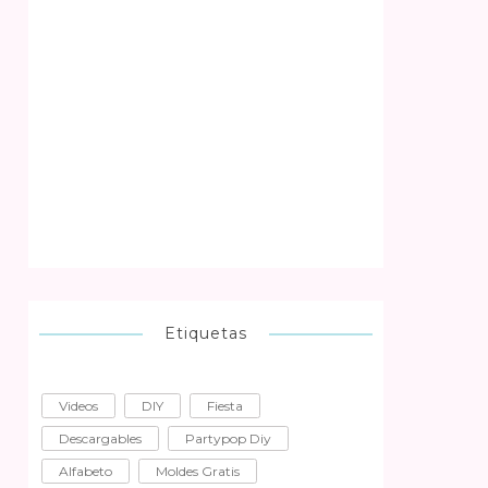
Etiquetas
Videos
DIY
Fiesta
Descargables
Partypop Diy
Alfabeto
Moldes Gratis