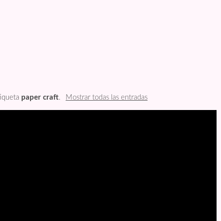
tiqueta
paper craft
.
Mostrar todas las entradas