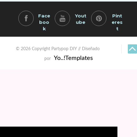
Face
Yout
Pint
boo
ube
eres
k
t
© 2026 Copyright Partypop DIY // Diseñado
Yo..!Templates
por