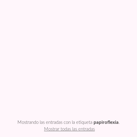
FESTIVIDADES
PLANTILLAS
US ENGLISH
PRIVATE POLICY
Mostrando las entradas con la etiqueta
papiroflexia
.
Mostrar todas las entradas