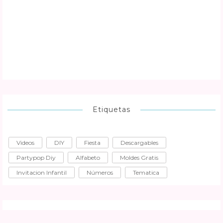
Etiquetas
Videos
DIY
Fiesta
Descargables
Partypop Diy
Alfabeto
Moldes Gratis
Invitacion Infantil
Números
Tematica