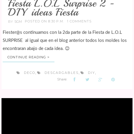
Fiesta L.O.L Surprise 2 -
DIY ideas Fiesta
POSTED ON 8:30 P.M.
1 COMMENTS
BY
SGM
Fiester@s continuamos con la 2da parte de la Fiesta de L.O.L
SURPRISE al igual que en el blog anterior todos los moldes los
encontraran abajo de cada idea. 😉
CONTINUE READING >
DECO
DESCARGABLES
DIY
,
,
,
Share: