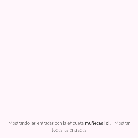
FESTIVIDADES
PLANTILLAS
US ENGLISH
PRIVATE POLICY
Mostrando las entradas con la etiqueta
muñecas lol
.
Mostrar
todas las entradas