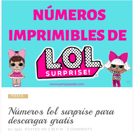
FIESTA
Números lol surprise para
descargar gratis
POSTED ON 2:30 P.M.
5 COMMENTS
BY
SGM