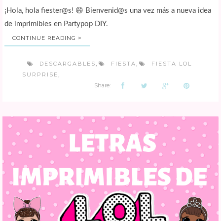
¡Hola, hola fiester@s! 😄 Bienvenid@s una vez más a nueva idea
de imprimibles en Partypop DIY.
CONTINUE READING >
DESCARGABLES
FIESTA
FIESTA LOL
,
,
SURPRISE
,
Share: