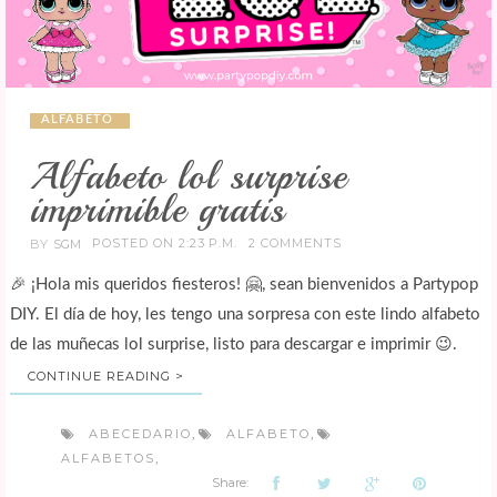
ALFABETO
Alfabeto lol surprise
imprimible gratis
POSTED ON 2:23 P.M.
2 COMMENTS
BY
SGM
🎉 ¡Hola mis queridos fiesteros! 🤗, sean bienvenidos a Partypop
DIY. El día de hoy, les tengo una sorpresa con este lindo alfabeto
de las muñecas lol surprise, listo para descargar e imprimir 😉.
CONTINUE READING >
ABECEDARIO
ALFABETO
,
,
ALFABETOS
,
Share: