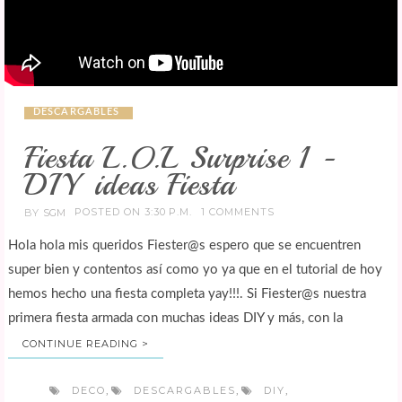
DESCARGABLES
Fiesta L.O.L Surprise 1 -
DIY ideas Fiesta
POSTED ON 3:30 P.M.
1 COMMENTS
BY
SGM
Hola hola mis queridos Fiester@s espero que se encuentren
super bien y contentos así como yo ya que en el tutorial de hoy
hemos hecho una fiesta completa yay!!!. Si Fiester@s nuestra
primera fiesta armada con muchas ideas DIY y más, con la
CONTINUE READING >
DECO
DESCARGABLES
DIY
,
,
,