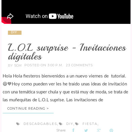
DIY
L.O.L surprise - Invitaciones
digitales
POSTED ON 3:00 P.M.
23 COMMENTS
BY
SGM
Hola Hola fiesteros bienvenidos a un nuevo viernes de tutorial.
😄💙Hoy como pueden ver les he traído unas ideas de invitación
con una temática super chula y que está muy de moda, se trata de
las muñequitas de L.O.L suprise. Las invitaciones de
CONTINUE READING >
DESCARGABLES
DIY
FIESTA
,
,
,
Share: