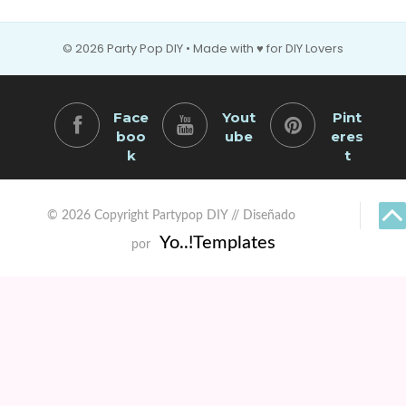
© 2026 Party Pop DIY • Made with ♥ for DIY Lovers
Face
Yout
Pint
boo
ube
eres
k
t
© 2026 Copyright Partypop DIY // Diseñado
Yo..!Templates
por