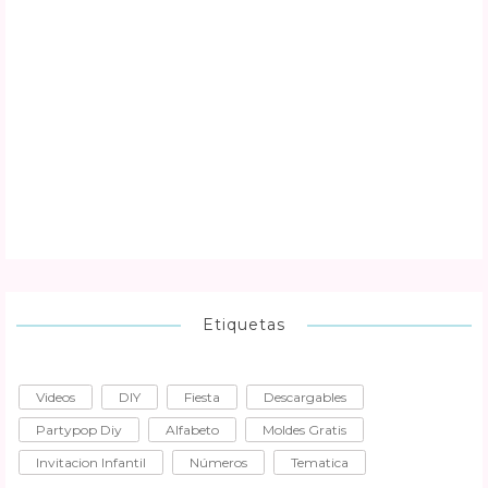
Etiquetas
Videos
DIY
Fiesta
Descargables
Partypop Diy
Alfabeto
Moldes Gratis
Invitacion Infantil
Números
Tematica