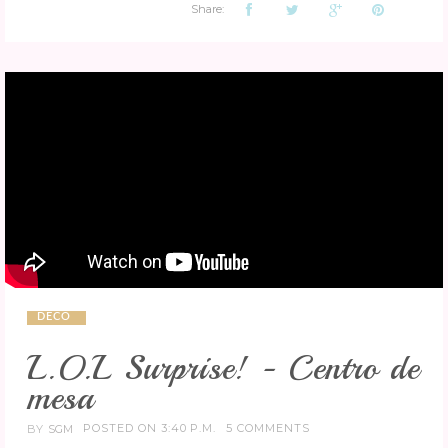
Share:
DECO
L.O.L Surprise! - Centro de
mesa
POSTED ON 3:40 P.M.
5 COMMENTS
BY
SGM