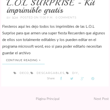
L.O.L SURPRISE - Kit
imprimible gratis
POSTED ON 11:00 P.M.
0 COMMENTS
BY
SGM
Fiesteros aqui les dejo todos los imprimibles de las L.O.L
Surprise para que armen una super fiesta Recuerden que algunos
de ellos son totalmente editables y los pueden editar en el
programa microsoft word, eso sí para poder editarlo necesitan
guardar el archivo
CONTINUE READING >
DECO
DESCARGABLES
DIY
,
,
,
Share:
Página Principal
Next Post