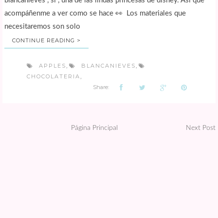
blancanieves , si , una de las lindas princesas de disney. Así que
acompáñenme a ver como se hace 👀 Los materiales que
necesitaremos son solo
CONTINUE READING >
APPLES
BLANCANIEVES
,
,
CHOCOLATERIA
,
Share:
Página Principal
Next Post