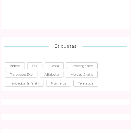
Etiquetas
Videos
DIY
Fiesta
Descargables
Partypop Diy
Alfabeto
Moldes Gratis
Invitacion Infantil
Números
Tematica