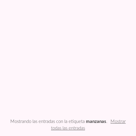
FESTIVIDADES
PLANTILLAS
US ENGLISH
PRIVATE POLICY
Mostrando las entradas con la etiqueta
manzanas
.
Mostrar
todas las entradas