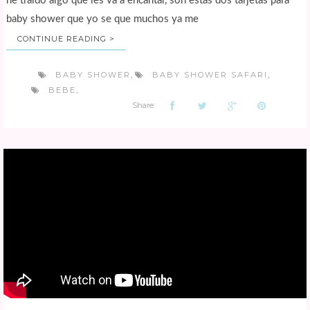
he traído algo que les va a encantar, son estas dos tarjetas para
baby shower que yo se que muchos ya me
CONTINUE READING >
BABY SHOWER
BABY SHOWER SAFARI
,
,
BEBE
,
Share: