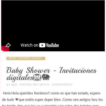
BABY SHOWER SAFARI
Baby Shower - Invitaciones
digitales🦁🐘
POSTED ON 1:30 A.M.
6 COMMENTS
BY
SGM
Hola Hola queridos fiesteros!! como es que han estado, espero
de todo 💗que estén super duper bien. Como ven amigos hoy les