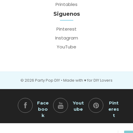
Printables
Siguenos
Pinterest
Instagram
YouTube
© 2026 Party Pop DIY • Made with ♥ for DIY Lovers
Face
Yout
Pint
boo
ube
eres
k
t