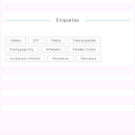
Etiquetas
Videos
DIY
Fiesta
Descargables
Partypop Diy
Alfabeto
Moldes Gratis
Invitacion Infantil
Números
Tematica