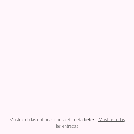
FESTIVIDADES
PLANTILLAS
US ENGLISH
PRIVATE POLICY
Mostrando las entradas con la etiqueta
bebe
.
Mostrar todas
las entradas