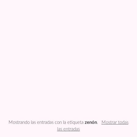
FESTIVIDADES
PLANTILLAS
US ENGLISH
PRIVATE POLICY
Mostrando las entradas con la etiqueta
zenón
.
Mostrar todas
las entradas