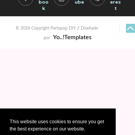
boo
ube
eres
k
t
© 2026 Copyright Partypop DIY // Diseñado
Yo..!Templates
por
This website uses cookies to ensure you get
the best experience on our website.