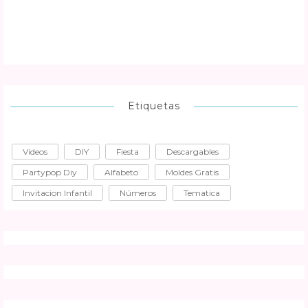
Etiquetas
Videos
DIY
Fiesta
Descargables
Partypop Diy
Alfabeto
Moldes Gratis
Invitacion Infantil
Números
Tematica