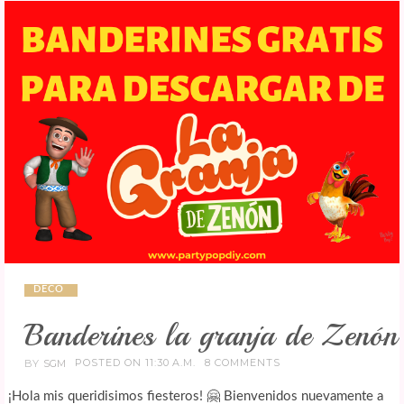
DECO
Banderines la granja de Zenón
POSTED ON 11:30 A.M.
8 COMMENTS
BY
SGM
¡Hola mis queridisimos fiesteros! 🤗 Bienvenidos nuevamente a