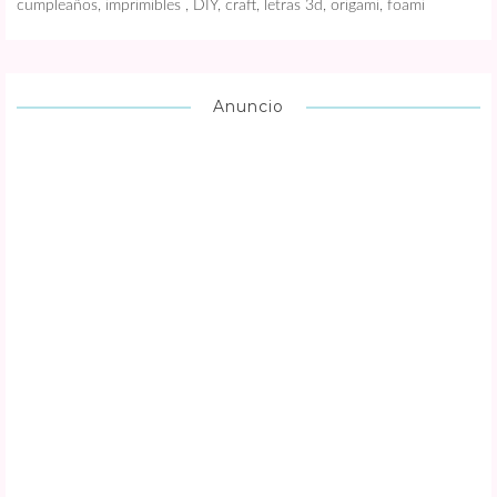
cumpleaños, imprimibles , DIY, craft, letras 3d, origami, foami
Anuncio