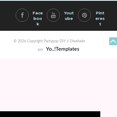
Face
Yout
Pint
boo
ube
eres
k
t
© 2026 Copyright Partypop DIY // Diseñado
Yo..!Templates
por