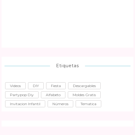
Etiquetas
Videos
DIY
Fiesta
Descargables
Partypop Diy
Alfabeto
Moldes Gratis
Invitacion Infantil
Números
Tematica