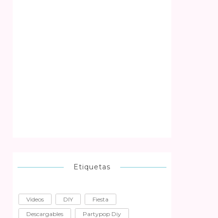
Etiquetas
Videos
DIY
Fiesta
Descargables
Partypop Diy