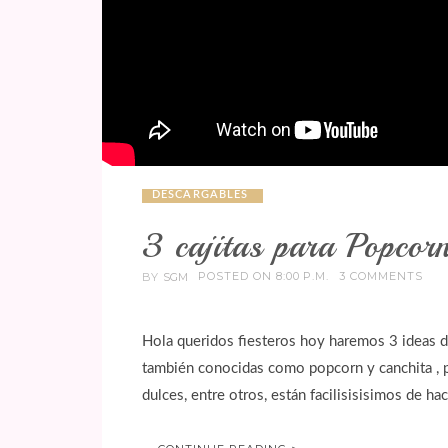
DESCARGABLES
3 cajitas para Popcor
POSTED ON 8:00 P.M.
3 COMMENTS
BY
SGM
Hola queridos fiesteros hoy haremos 3 ideas d
también conocidas como popcorn y canchita , 
dulces, entre otros, están facilisisisimos de h