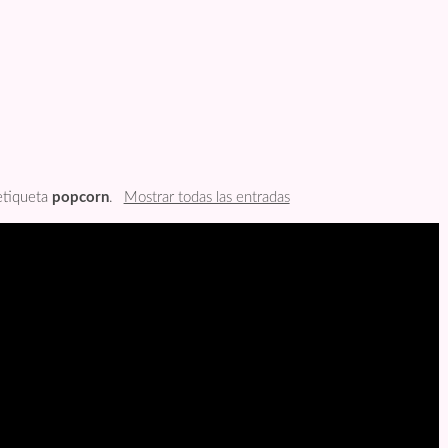
 etiqueta
popcorn
.
Mostrar todas las entradas