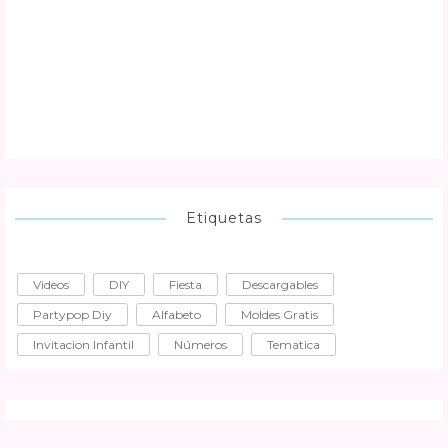
Etiquetas
Videos
DIY
Fiesta
Descargables
Partypop Diy
Alfabeto
Moldes Gratis
Invitacion Infantil
Números
Tematica