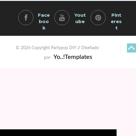
Face
Yout
Pint
boo
ube
eres
k
t
© 2026 Copyright Partypop DIY // Diseñado
Yo..!Templates
por