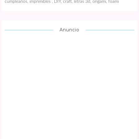
cumpleaños, imprimibles , DIY, craft, letras 3d, origami, foami
Anuncio