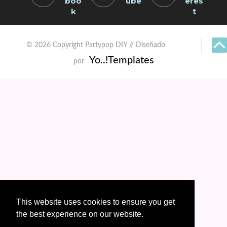
boo
ube
eres
k
t
© 2026 Copyright Partypop DIY // Diseñado
Yo..!Templates
por
This website uses cookies to ensure you get
the best experience on our website.