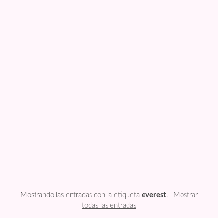
FESTIVIDADES
PLANTILLAS
US ENGLISH
PRIVATE POLICY
Mostrando las entradas con la etiqueta
everest
.
Mostrar
todas las entradas