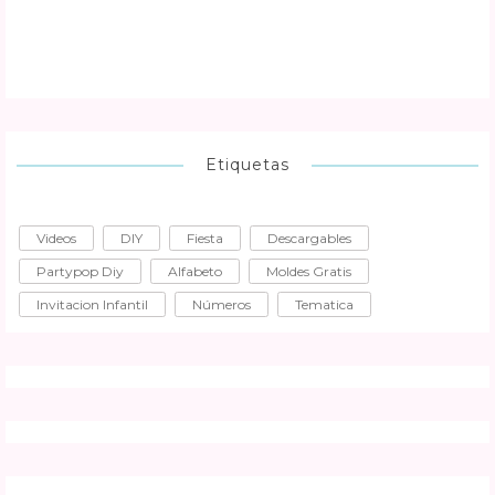
Etiquetas
Videos
DIY
Fiesta
Descargables
Partypop Diy
Alfabeto
Moldes Gratis
Invitacion Infantil
Números
Tematica