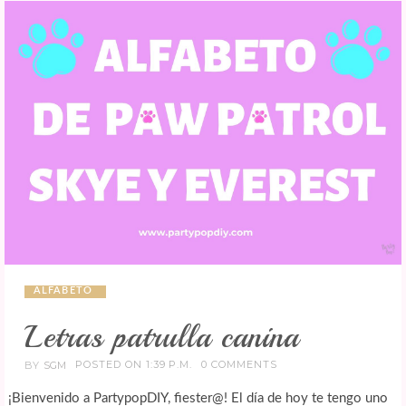
ALFABETO
Letras patrulla canina
POSTED ON 1:39 P.M.
0 COMMENTS
BY
SGM
¡Bienvenido a PartypopDIY, fiester@! El día de hoy te tengo uno