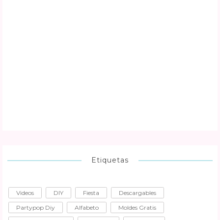
Etiquetas
Videos
DIY
Fiesta
Descargables
Partypop Diy
Alfabeto
Moldes Gratis