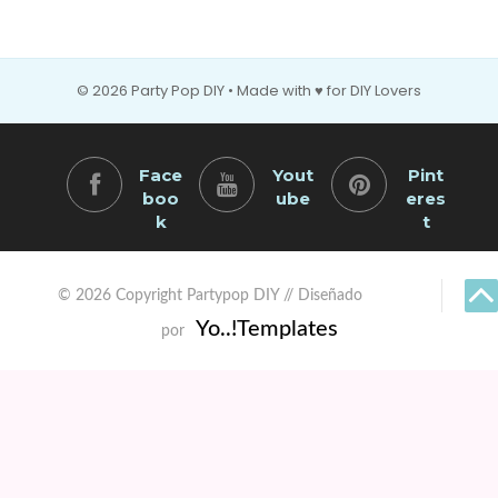
© 2026 Party Pop DIY • Made with ♥ for DIY Lovers
Face
Yout
Pint
boo
ube
eres
k
t
© 2026 Copyright Partypop DIY // Diseñado
Yo..!Templates
por