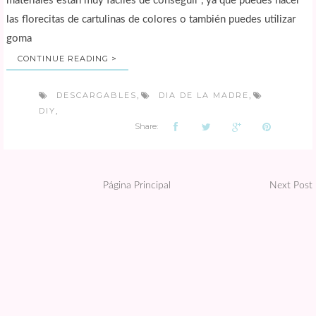
materiales estan muy faciles de conseguir , ya que puedes hacer
las florecitas de cartulinas de colores o también puedes utilizar
goma
CONTINUE READING >
DESCARGABLES
DIA DE LA MADRE
,
,
DIY
,
Share:
Página Principal
Next Post