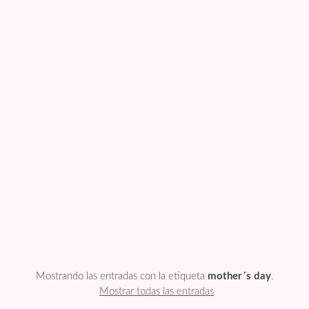
FESTIVIDADES
PLANTILLAS
US ENGLISH
PRIVATE POLICY
Mostrando las entradas con la etiqueta
mother´s day
.
Mostrar todas las entradas