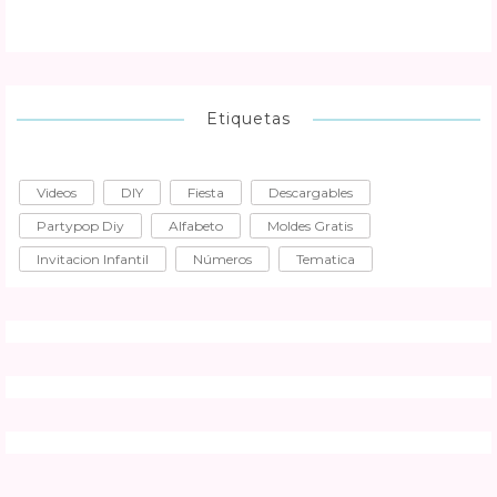
Etiquetas
Videos
DIY
Fiesta
Descargables
Partypop Diy
Alfabeto
Moldes Gratis
Invitacion Infantil
Números
Tematica