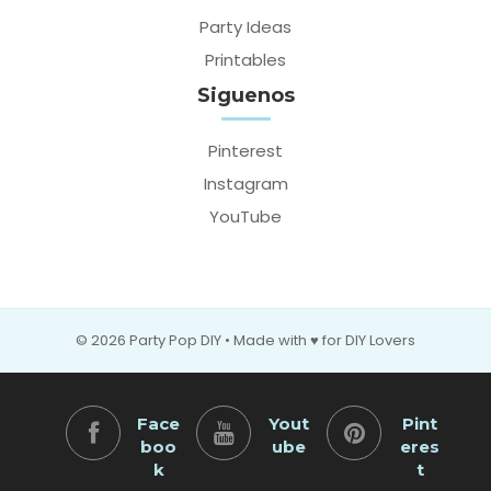
Party Ideas
Printables
Siguenos
Pinterest
Instagram
YouTube
© 2026 Party Pop DIY • Made with ♥ for DIY Lovers
Face
Yout
Pint
boo
ube
eres
k
t