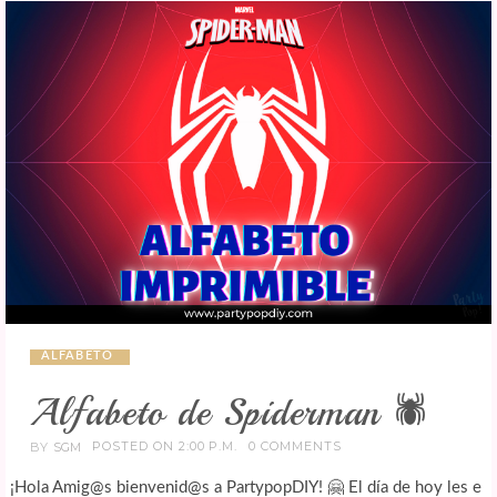
ALFABETO
Alfabeto de Spiderman 🕷️
POSTED ON 2:00 P.M.
0 COMMENTS
BY
SGM
¡Hola Amig@s bienvenid@s a PartypopDIY! 🤗 El día de hoy les e