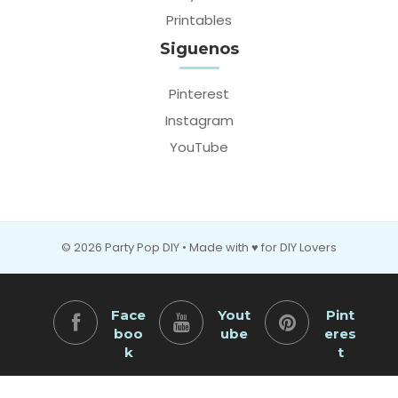
Printables
Siguenos
Pinterest
Instagram
YouTube
© 2026 Party Pop DIY • Made with ♥ for DIY Lovers
Face
Yout
Pint
boo
ube
eres
k
t