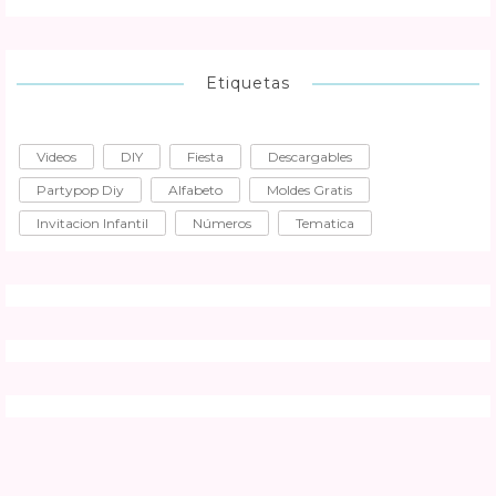
Etiquetas
Videos
DIY
Fiesta
Descargables
Partypop Diy
Alfabeto
Moldes Gratis
Invitacion Infantil
Números
Tematica