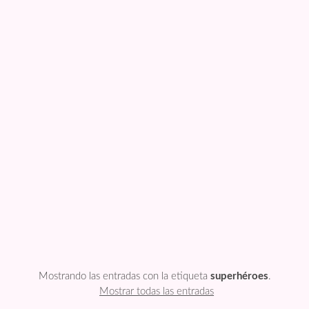
FESTIVIDADES
PLANTILLAS
US ENGLISH
PRIVATE POLICY
Mostrando las entradas con la etiqueta
superhéroes
.
Mostrar todas las entradas