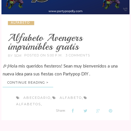
ALFABETO
Alfabeto Avengers
imprimibles gratis
POSTED ON 5:00 P.M.
3 COMMENTS
BY
SGM
🎉¡Hola mis queridos fiesteros! Sean muy bienvenidos a una
nueva idea para sus fiestas con Partypop DIY .
CONTINUE READING >
ABECEDARIO
ALFABETO
,
,
ALFABETOS
,
Share: