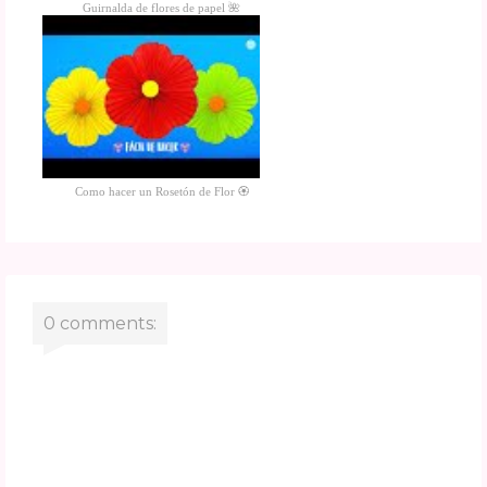
Guirnalda de flores de papel 🌺
Como hacer un Rosetón de Flor 🏵️
0 comments: