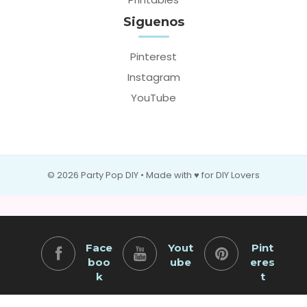
Siguenos
Pinterest
Instagram
YouTube
© 2026 Party Pop DIY • Made with ♥ for DIY Lovers
Face
Yout
Pint
boo
ube
eres
k
t