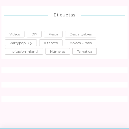
Etiquetas
Videos
DIY
Fiesta
Descargables
Partypop Diy
Alfabeto
Moldes Gratis
Invitacion Infantil
Números
Tematica