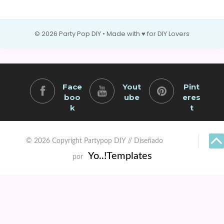
© 2026 Party Pop DIY • Made with ♥ for DIY Lovers
Face
Yout
Pint
boo
ube
eres
k
t
© 2026 Copyright Partypop DIY // Diseñado
Yo..!Templates
por