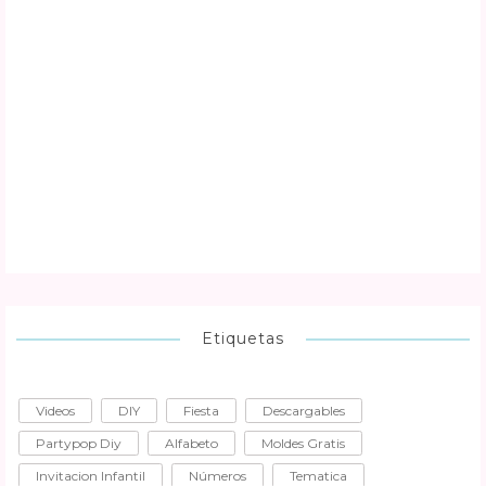
Etiquetas
Videos
DIY
Fiesta
Descargables
Partypop Diy
Alfabeto
Moldes Gratis
Invitacion Infantil
Números
Tematica