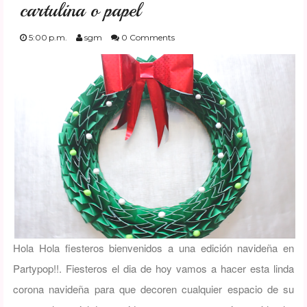
cartulina o papel
FESTIVIDADES
5:00 p.m.
sgm
0 Comments
PLANTILLAS
US ENGLISH
PRIVATE POLICY
Hola Hola fiesteros bienvenidos a una edición navideña en
Partypop!!. Fiesteros el dia de hoy vamos a hacer esta linda
corona navideña para que decoren cualquier espacio de su