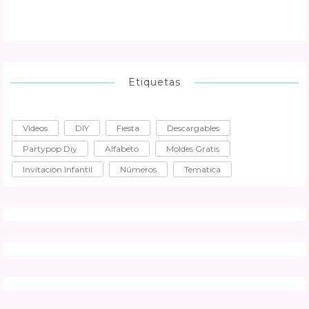
Etiquetas
Videos
DIY
Fiesta
Descargables
Partypop Diy
Alfabeto
Moldes Gratis
Invitacion Infantil
Números
Tematica