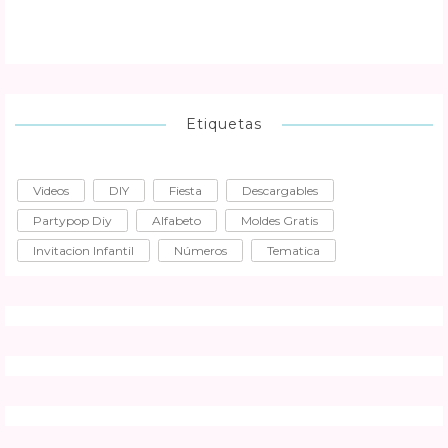
Etiquetas
Videos
DIY
Fiesta
Descargables
Partypop Diy
Alfabeto
Moldes Gratis
Invitacion Infantil
Números
Tematica