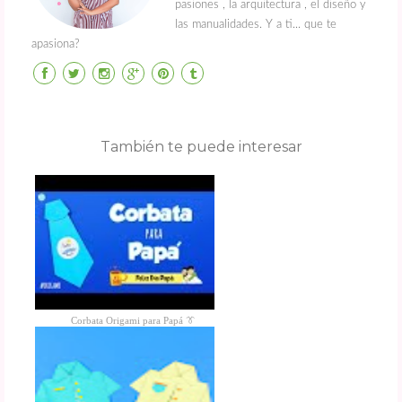
pasiones , la arquitectura , el diseño y
las manualidades. Y a ti... que te
apasiona?
También te puede interesar
Corbata Origami para Papá 👔