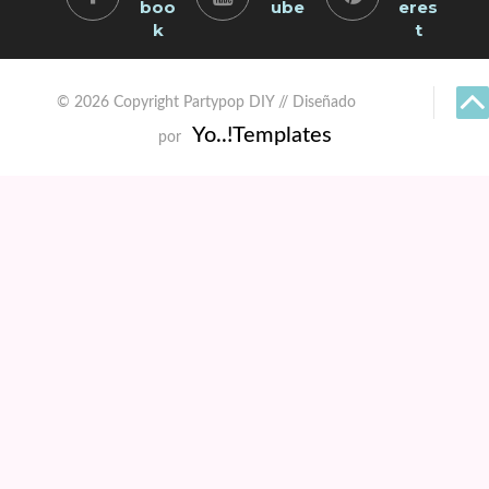
boo
ube
eres
k
t
© 2026 Copyright Partypop DIY // Diseñado
Yo..!Templates
por