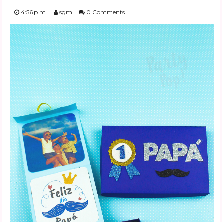
FESTIVIDADES
4:56 p.m.
sgm
0 Comments
PLANTILLAS
US ENGLISH
PRIVATE POLICY