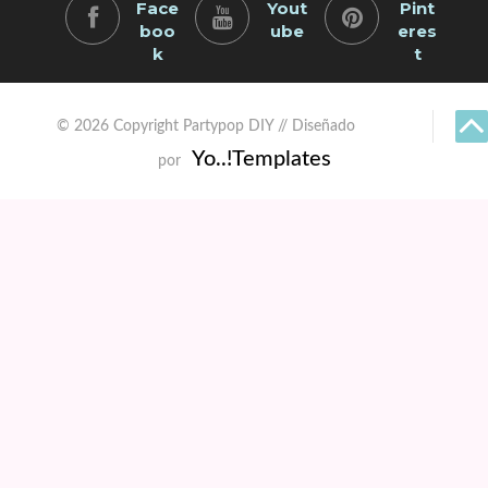
Face
Yout
Pint
boo
ube
eres
k
t
© 2026 Copyright Partypop DIY // Diseñado
Yo..!Templates
por