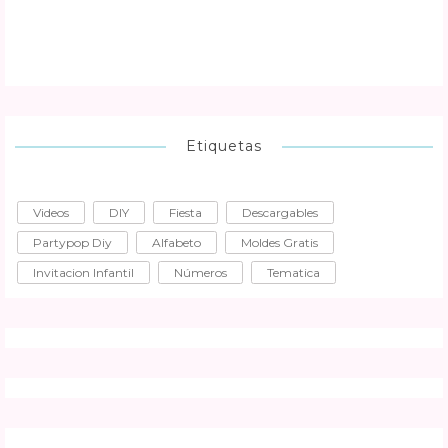
Etiquetas
Videos
DIY
Fiesta
Descargables
Partypop Diy
Alfabeto
Moldes Gratis
Invitacion Infantil
Números
Tematica