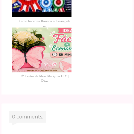
Cómo hacer un Rosetón o Escarapela
...
🌸 Centro de Mesa Mariposa DIY |
De...
0 comments: