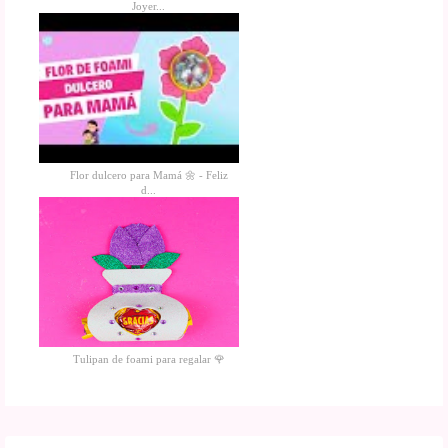
Joyer...
Flor dulcero para Mamá 🌼 - Feliz
d...
Tulipan de foami para regalar 🌹