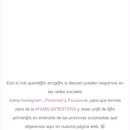
Eso si mis querid@s amig@s si desean pueden seguirnos en
las redes sociales
como
Instagram
,
Pinterest
y
Facebook
,
para que formes
para de la
#FAMILIAFIESTERA
y seas un@ de l@s
primer@s en enterarte de las próximas sorpresitas que
dejaremos aquí en nuestra página web.
😄