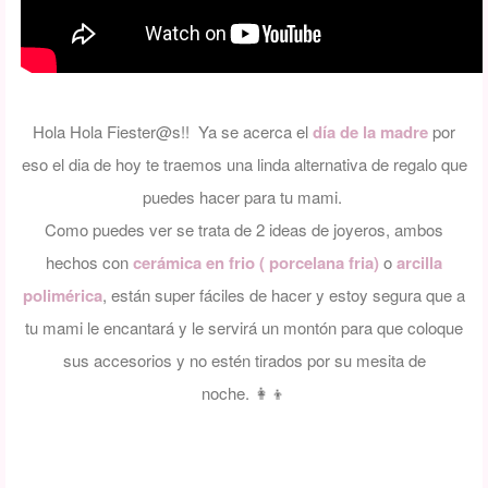
Hola Hola Fiester@s!! Ya se acerca el
día de la madre
por
eso el dia de hoy te traemos una linda alternativa de regalo que
puedes hacer para tu mami.
Como puedes ver se trata de 2 ideas de joyeros, ambos
hechos con
cerámica en frio
( porcelana fria)
o
arcilla
polimérica
, están super fáciles de hacer y estoy segura que a
tu mami le encantará y le servirá un montón para que coloque
sus accesorios y no estén tirados por su mesita de
noche.
👩‍👦