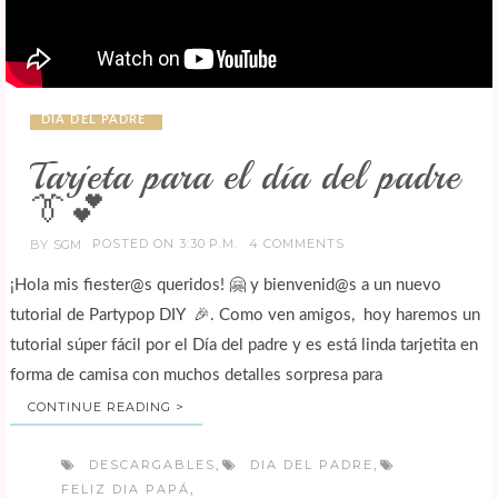
DIA DEL PADRE
Tarjeta para el día del padre
👔💕
POSTED ON 3:30 P.M.
4 COMMENTS
BY
SGM
¡Hola mis fiester@s queridos! 🤗 y bienvenid@s a un nuevo
tutorial de Partypop DIY 🎉. Como ven amigos, hoy haremos un
tutorial súper fácil por el Día del padre y es está linda tarjetita en
forma de camisa con muchos detalles sorpresa para
CONTINUE READING >
DESCARGABLES
DIA DEL PADRE
,
,
FELIZ DIA PAPÁ
,