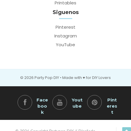
Printables
Siguenos
Pinterest
Instagram
YouTube
© 2026 Party Pop DIY • Made with ♥ for DIY Lovers
Face
Yout
Pint
boo
ube
eres
k
t