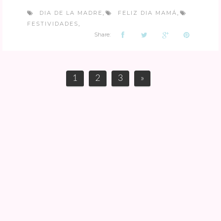
DIA DE LA MADRE
FELIZ DIA MAMÁ
,
,
FESTIVIDADES
,
Share:
1
2
3
»