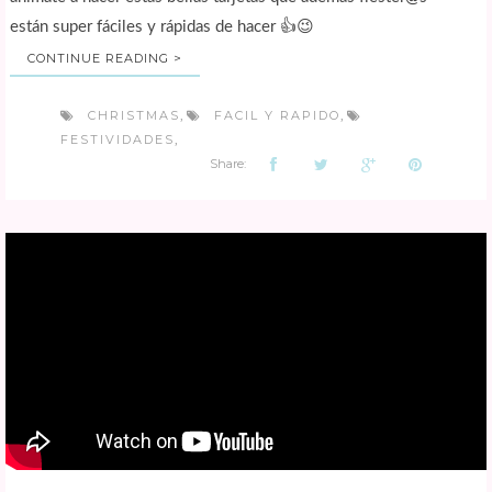
están super fáciles y rápidas de hacer 👍😉
CONTINUE READING >
CHRISTMAS
FACIL Y RAPIDO
,
,
FESTIVIDADES
,
Share: