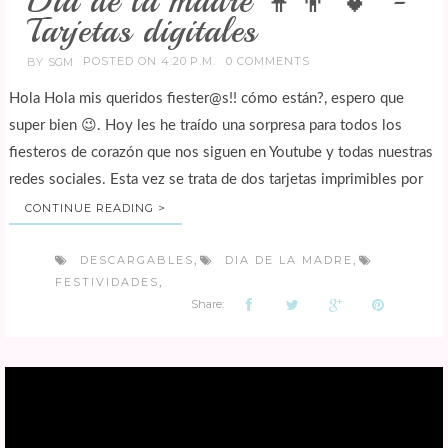
Día de la madre 👩‍👦 💕 -
Tarjetas digitales
POSTED ON 4:20 P.M.
0 COMMENTS
BY
SGM
Hola Hola mis queridos fiester@s!! cómo están?, espero que
super bien 😉. Hoy les he traído una sorpresa para todos los
fiesteros de corazón que nos siguen en Youtube y todas nuestras
redes sociales. Esta vez se trata de dos tarjetas imprimibles por
CONTINUE READING >
DESCARGABLES
DIA DE LA MADRE
,
,
FESTIVIDADES
,
Share: