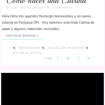
Como hacer una Catrina
POSTED ON 5:35 P.M.
2 COMMENTS
BY
SGM
Hola Hola mis queridos fiester@s bienvenidos a un nuevo
tutorial en Partypop DIY. Hoy haremos esta linda Catrina de
papel y algunos materiales reciclados.
CONTINUE READING >
DECORACION
DIA DE LOS MUERTOS
,
,
DIA DE MUERTOS
,
Share: