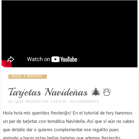
FACIL Y RAPIDO
Tarjetas Navideñas 🎄☃️
POSTED ON 3:49 P.M.
40 COMMENTS
BY
SGM
Hola hola mis queridos fiester@s! En el tutorial de hoy haremos
un par de tarjetas con temática Navideña. Así que si aún no sabes
que detalle dar o quieres complementar ese regalito pues
anímate a hacer estas bellas tarjetas que ademas fiester@s